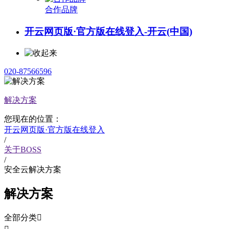
合作品牌
开云网页版·官方版在线登入-开云(中国)
020-87566596
解决方案
您现在的位置：
开云网页版·官方版在线登入
/
关于BOSS
/
安全云解决方案
解决方案
全部分类
