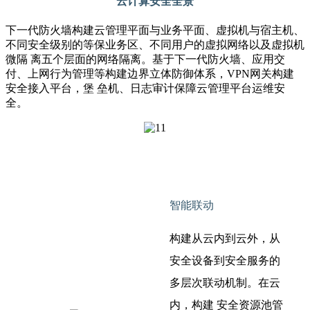
云计算安全全景
下一代防火墙构建云管理平面与业务平面、虚拟机与宿主机、
不同安全级别的等保业务区、不同用户的虚拟网络以及虚拟机
微隔 离五个层面的网络隔离。基于下一代防火墙、应用交
付、上网行为管理等构建边界立体防御体系，VPN网关构建
安全接入平台，堡 垒机、日志审计保障云管理平台运维安
全。
智能联动
构建从云内到云外，从
安全设备到安全服务的
多层次联动机制。在云
内，构建 安全资源池管