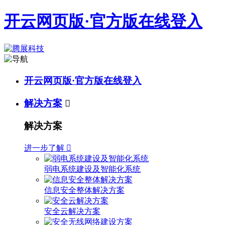
开云网页版·官方版在线登入
开云网页版·官方版在线登入
解决方案

解决方案
进一步了解

弱电系统建设及智能化系统
信息安全整体解决方案
安全云解决方案